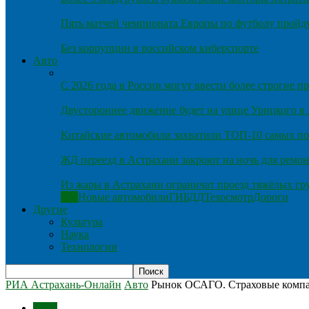
Пять матчей чемпионата Европы по футболу пройду
Без коррупции в российском киберспорте
Авто
С 2026 года в России могут ввести более строгие 
Двустороннее движение будет на улице Урицкого в
Китайские автомобили захватили ТОП-10 самых по
ЖД переезд в Астрахани закроют на ночь для ремон
Из жары в Астрахани ограничат проезд тяжёлых гр
Все
Новые автомобили
ГИБДД
Техосмотр
Дороги
Другие
Культура
Наука
Технологии
РИА Астрахань-Онлайн
Авто
Рынок ОСАГО. Страховые компа
Авто