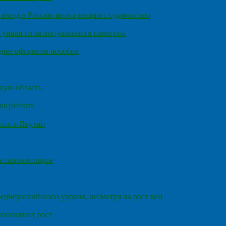
въезд в Россию иностранцам с судимостью
 упали из-за популярности самогона
днее оформить пособие
кую область
олицейских
чих в Якутии
а самоизоляции
еднероссийского уровня, несмотря на рост цен
оказывает рост