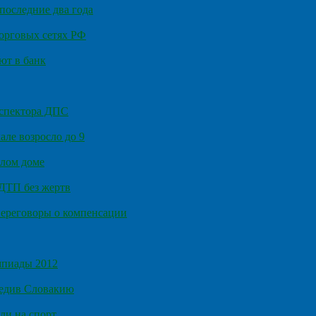
последние два года
орговых сетях РФ
ют в банк
нспектора ДПС
ле возросло до 9
илом доме
 ДТП без жертв
ереговоры о компенсации
мпиады 2012
бедив Словакию
ли на спорт