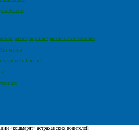
т в России
правила регистрации возрастных автомобилей
 Астрахани
пулярных в России
та
узовиков
нии «кошмарят» астраханских водителей