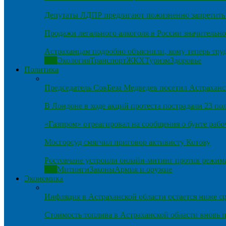
Депутаты ЛДПР предлагают пожизненно запретить 
Продажи легального алкоголя в России значительно
Астраханцам подробно объяснили, кому теперь тру
Все
Экология
Транспорт
ЖКХ
Туризм
Здоровье
Политика
Председатель СовБеза Медведев посетил Астраханс
В Лондоне в ходе акций протеста пострадали 23 п
«Газпром» отреагировал на сообщения о бунте рабо
Мосгорсуд смягчил приговор активисту Котову
Ростовчане устроили онлайн-митинг против режим
Все
Митинги
Законы
Армия и оружие
Экономика
Инфляция в Астраханской области остается ниже ср
Стоимость топлива в Астраханской области вновь п