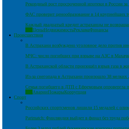
Рекордный рост просроченной ипотеки в России за 
ФАС проверит ценообразование в 14 крупнейших т
Каждый двадцатый кредит астраханцы не возвраща
Все
Цены
Недвижимость
Реклама
Финансы
Происшествия
В Астрахани возбуждено уголовное дело против и
МЧС: число погибших при взрыве на АЗС в Махачка
В Астраханской области произошёл взрыв газа в ж
Из-за снегопада в Астрахани произошло 38 мелких
Семья погибшего в ДТП с Ефремовым опровергла п
Все
Аварии
Пожары
Коррупция
Спорт
Российских спортсменов лишили 15 медалей с оли
Parimatch: Финляндия выйдет в финал без труда по
Более 3 млрд рублей букмекерские конторы потрати