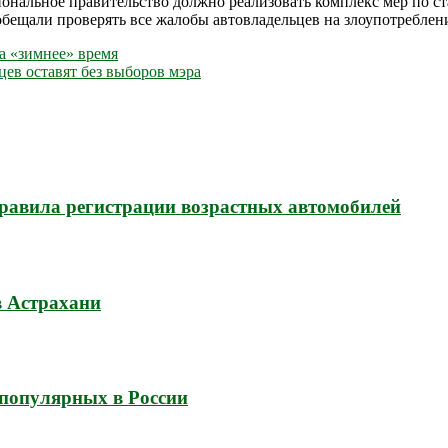
ональное правительство должно реализовать комплекс мер по ст
бещали проверять все жалобы автовладельцев на злоупотреблен
а «зимнее» время
цев оставят без выборов мэра
 правила регистрации возрастных автомобилей
в Астрахани
популярных в России