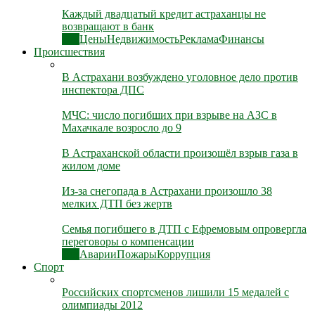
Каждый двадцатый кредит астраханцы не
возвращают в банк
Все
Цены
Недвижимость
Реклама
Финансы
Происшествия
В Астрахани возбуждено уголовное дело против
инспектора ДПС
МЧС: число погибших при взрыве на АЗС в
Махачкале возросло до 9
В Астраханской области произошёл взрыв газа в
жилом доме
Из-за снегопада в Астрахани произошло 38
мелких ДТП без жертв
Семья погибшего в ДТП с Ефремовым опровергла
переговоры о компенсации
Все
Аварии
Пожары
Коррупция
Спорт
Российских спортсменов лишили 15 медалей с
олимпиады 2012