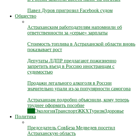
Павел Дуров пригрозил Facebook судом
Общество
Астраханским работодателям напомнили об
ответственности за «серые» зарплаты
Стоимость топлива в Астраханской области вновь
показывает рост
Депутаты ЛДПР предлагают пожизненно
запретить въезд в Россию иностранцам с
судимостью
Продажи легального алкоголя в России
значительно упали из-за популярности самогона
Астраханцам подробно объяснили, кому теперь
труднее оформить пособие
Все
Экология
Транспорт
ЖКХ
Туризм
Здоровье
Политика
Председатель СовБеза Медведев посетил
Астраханскую область