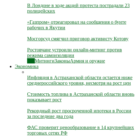
В Лондоне в ходе акций протеста пострадали 23
полицейских
«Газпром» отреагировал на сообщения о бунте
рабочих в Якутии
Мосгорсуд смягчил приговор активисту Котову
Ростовчане устроили онлайн-митинг против
режима самоизоляции
Все
Митинги
Законы
Армия и оружие
Экономика
Инфляция в Астраханской области остается ниже
среднероссийского уровня, несмотря на рост цен
Стоимость топлива в Астраханской области вновь
показывает рост
Рекордный рост просроченной ипотеки в России
за последние два года
ФАС проверит ценообразование в 14 крупнейших
торговых сетях РФ