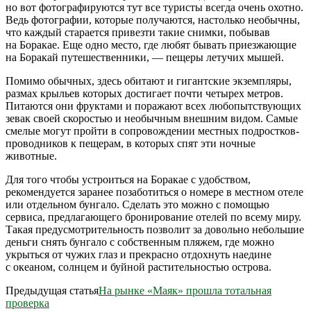
но вот фотографируются тут все туристы всегда очень охотно.
Ведь фотографии, которые получаются, настолько необычны,
что каждый старается привезти такие снимки, побывав
на Боракае. Еще одно место, где любят бывать приезжающие
на Боракай путешественники, — пещеры летучих мышей.
Помимо обычных, здесь обитают и гигантские экземпляры,
размах крыльев которых достигает почти четырех метров.
Питаются они фруктами и поражают всех любопытствующих
зевак своей скоростью и необычным внешним видом. Самые
смелые могут пройти в сопровождении местных подростков-
проводников к пещерам, в которых спят эти ночные
животные.
Для того чтобы устроиться на Боракае с удобством,
рекомендуется заранее позаботиться о номере в местном отеле
или отдельном бунгало. Сделать это можно с помощью
сервиса, предлагающего бронирование отелей по всему миру.
Такая предусмотрительность позволит за довольно небольшие
деньги снять бунгало с собственным пляжем, где можно
укрыться от чужих глаз и прекрасно отдохнуть наедине
с океаном, солнцем и буйной растительностью острова.
Предыдущая статья
На рынке «Маяк» прошла тотальная
проверка