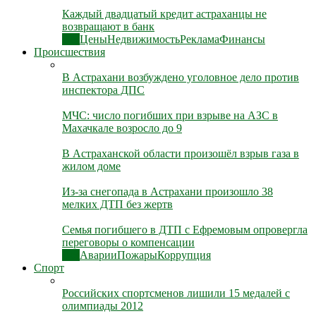
Каждый двадцатый кредит астраханцы не
возвращают в банк
Все
Цены
Недвижимость
Реклама
Финансы
Происшествия
В Астрахани возбуждено уголовное дело против
инспектора ДПС
МЧС: число погибших при взрыве на АЗС в
Махачкале возросло до 9
В Астраханской области произошёл взрыв газа в
жилом доме
Из-за снегопада в Астрахани произошло 38
мелких ДТП без жертв
Семья погибшего в ДТП с Ефремовым опровергла
переговоры о компенсации
Все
Аварии
Пожары
Коррупция
Спорт
Российских спортсменов лишили 15 медалей с
олимпиады 2012