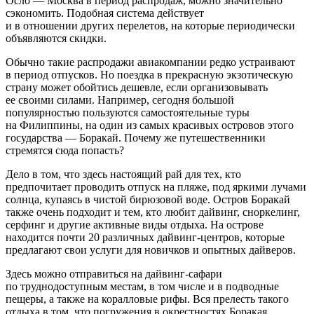
Осло — Москва в период распродаж, можно значительно
сэкономить. Подобная система действует
и в отношении других перелетов, на которые периодически
объявляются скидки.
Обычно такие распродажи авиакомпании редко устраивают
в период отпусков. Но поездка в прекрасную экзотическую
страну может обойтись дешевле, если организовывать
ее своими силами. Например, сегодня большой
популярностью пользуются самостоятельные туры
на Филиппины, на один из самых красивых островов этого
государства — Боракай. Почему же путешественники
стремятся сюда попасть?
Дело в том, что здесь настоящий рай для тех, кто
предпочитает проводить отпуск на пляже, под яркими лучами
солнца, купаясь в чистой бирюзовой воде. Остров Боракай
также очень подходит и тем, кто любит дайвинг, сноркелинг,
серфинг и другие активные виды отдыха. На острове
находится почти 20 различных дайвинг-центров, которые
предлагают свои услуги для новичков и опытных дайверов.
Здесь можно отправиться на дайвинг-сафари
по труднодоступным местам, в том числе и в подводные
пещеры, а также на коралловые рифы. Вся прелесть такого
отдыха в том, что погружения в окрестностях Боракая