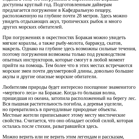
доступны круглый год. Подготовленным дайверам
предлагается погружение в Кафедральную пещеру,
расположенную на глубине почти 28 метров. Здесь можно
увидеть отдыхающих акул, тропических рыбок и много
других морских обитателей.
При погружениях в окрестностях Боракая можно увидеть
мягкие кораллы, а также рыбу-молота, барракуд, скатов,
макрель. Однако на глубине здесь возможны сильные течения,
поэтому погружения возможны только под руководством
опытных инструкторов, которые смогут в любой момент
прийти на помощь. Тем более что в этих местах встречаются
морские змеи почти двухметровой длины, довольно большие
акулы и другие опасные морские обитатели.
Любителям природы будет интересно посещение знаменитого
«мертвого леса» на Боракае. Когда-то большая волна,
пришедшая из океана, затопила расположенный на берегу лес.
Вся пышная растительность погибла, а деревья уцелели,
но превратились в причудливые природные объекты.
Местные жители приписывают этому месту мистические
свойства. Считается, что оно обладает особой силой, которая
осталась после стихии, разыгравшейся здесь.
Можно верить или не верить этим легендам и рассказам,