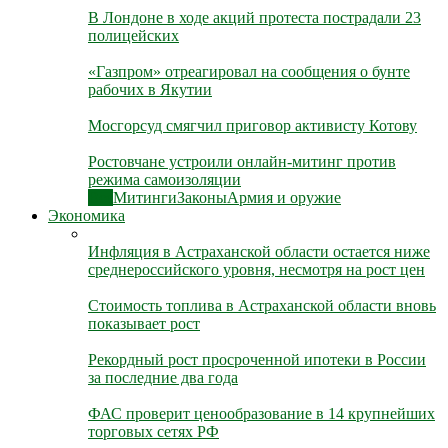
В Лондоне в ходе акций протеста пострадали 23
полицейских
«Газпром» отреагировал на сообщения о бунте
рабочих в Якутии
Мосгорсуд смягчил приговор активисту Котову
Ростовчане устроили онлайн-митинг против
режима самоизоляции
Все
Митинги
Законы
Армия и оружие
Экономика
Инфляция в Астраханской области остается ниже
среднероссийского уровня, несмотря на рост цен
Стоимость топлива в Астраханской области вновь
показывает рост
Рекордный рост просроченной ипотеки в России
за последние два года
ФАС проверит ценообразование в 14 крупнейших
торговых сетях РФ