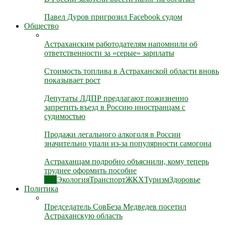
Павел Дуров пригрозил Facebook судом
Общество
Астраханским работодателям напомнили об
ответственности за «серые» зарплаты
Стоимость топлива в Астраханской области вновь
показывает рост
Депутаты ЛДПР предлагают пожизненно
запретить въезд в Россию иностранцам с
судимостью
Продажи легального алкоголя в России
значительно упали из-за популярности самогона
Астраханцам подробно объяснили, кому теперь
труднее оформить пособие
Все
Экология
Транспорт
ЖКХ
Туризм
Здоровье
Политика
Председатель СовБеза Медведев посетил
Астраханскую область