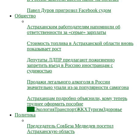
Павел Дуров пригрозил Facebook судом
Общество
Астраханским работодателям напомнили об
ответственности за «серые» зарплаты
Стоимость топлива в Астраханской области вновь
показывает рост
Депутаты ЛДПР предлагают пожизненно
запретить въезд в Россию иностранцам с
судимостью
Продажи легального алкоголя в России
значительно упали из-за популярности самогона
Астраханцам подробно объяснили, кому теперь
труднее оформить пособие
Все
Экология
Транспорт
ЖКХ
Туризм
Здоровье
Политика
Председатель СовБеза Медведев посетил
Астраханскую область