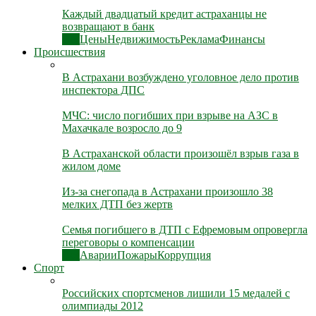
Каждый двадцатый кредит астраханцы не
возвращают в банк
Все
Цены
Недвижимость
Реклама
Финансы
Происшествия
В Астрахани возбуждено уголовное дело против
инспектора ДПС
МЧС: число погибших при взрыве на АЗС в
Махачкале возросло до 9
В Астраханской области произошёл взрыв газа в
жилом доме
Из-за снегопада в Астрахани произошло 38
мелких ДТП без жертв
Семья погибшего в ДТП с Ефремовым опровергла
переговоры о компенсации
Все
Аварии
Пожары
Коррупция
Спорт
Российских спортсменов лишили 15 медалей с
олимпиады 2012