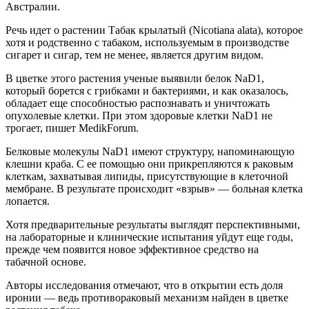
Австралии.
Речь идет о растении Табак крылатый (Nicotiana alata), которое
хотя и родственно с табаком, используемым в производстве
сигарет и сигар, тем не менее, является другим видом.
В цветке этого растения ученые выявили белок NaD1,
который борется с грибками и бактериями, и как оказалось,
обладает еще способностью распознавать и уничтожать
опухолевые клетки. При этом здоровые клетки NaD1 не
трогает, пишет MedikForum.
Белковые молекулы NaD1 имеют структуру, напоминающую
клешни краба. С ее помощью они прикрепляются к раковым
клеткам, захватывая липиды, присутствующие в клеточной
мембране. В результате происходит «взрыв» — больная клетка
лопается.
Хотя предварительные результаты выглядят перспективными,
на лабораторные и клинические испытания уйдут еще годы,
прежде чем появится новое эффективное средство на
табачной основе.
Авторы исследования отмечают, что в открытии есть доля
иронии — ведь противораковый механизм найден в цветке