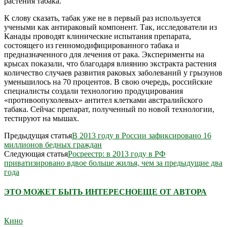
растения табака.
К слову сказать, табак уже не в первый раз используется
учеными как антираковый компонент. Так, исследователи из
Канады проводят клинические испытания препарата,
состоящего из генномодифицированного табака и
предназначенного для лечения от рака. Эксперименты на
крысах показали, что благодаря влиянию экстракта растения
количество случаев развития раковых заболеваний у грызунов
уменьшилось на 70 процентов. В свою очередь, российские
специалисты создали технологию продуцирования
«противоопухолевых» антител клетками австралийского
табака. Сейчас препарат, полученный по новой технологии,
тестируют на мышах.
Предыдущая статья
В 2013 году в России зафиксировано 16
миллионов бедных граждан
Следующая статья
Росреестр: в 2013 году в РФ
приватизировано вдвое больше жилья, чем за предыдущие два
года
ЭТО МОЖЕТ БЫТЬ ИНТЕРЕСНО
ЕЩЕ ОТ АВТОРА
Кино