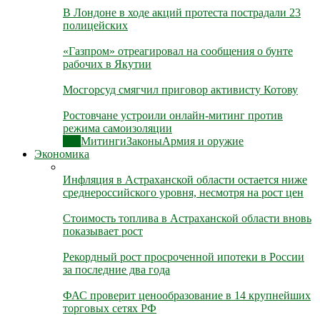
В Лондоне в ходе акций протеста пострадали 23
полицейских
«Газпром» отреагировал на сообщения о бунте
рабочих в Якутии
Мосгорсуд смягчил приговор активисту Котову
Ростовчане устроили онлайн-митинг против
режима самоизоляции
Все
Митинги
Законы
Армия и оружие
Экономика
Инфляция в Астраханской области остается ниже
среднероссийского уровня, несмотря на рост цен
Стоимость топлива в Астраханской области вновь
показывает рост
Рекордный рост просроченной ипотеки в России
за последние два года
ФАС проверит ценообразование в 14 крупнейших
торговых сетях РФ