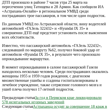
ДТП произошло в районе 7 часов утра 25 марта на
пересечении улиц Татищева и 28 Армии. Как сообщили ИА
«Астрахань-Онлайн» в региональном УМВД среди
пострадавших трое пассажиров, в том числе один подросток.
По данным УМВД по Астраханской области, вину водителей
автомобилей «ГАЗель 322432» и «Hyundai IX 35» в
совершении ДТП ещё предстоит установить после выяснения
всех обстоятельств.
Известно, что пассажирский автомобиль «ГАЗель 322432»,
следовавший по маршруту №62, получил боковой удар от
автомобиля «Hyundai IX 35», в результате чего произошло
опрокидывание маршрутки.
В момент опрокидывания в салоне пассажирской Газели
находилось несколько человек. Среди пострадавших оказались
женщины 1955 и 1959 годов рождения, с диагнозом
множественные ушибы и ссадины госпитализированы в
лечебное учреждение, также сотрясение головного мозга и
ушиб плеча получил 17-летний подросток.
Предыдущая статья
За год в Пермском крае ликвидировали
578 нелегальных игорных заведений
Следующая статья
Астраханца осудят за совершение 18 краж в