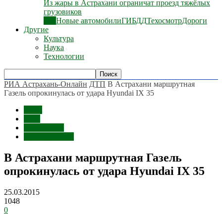
Из жары в Астрахани ограничат проезд тяжёлых
грузовиков
Все
Новые автомобили
ГИБДД
Техосмотр
Дороги
Другие
Культура
Наука
Технологии
РИА Астрахань-Онлайн
ДТП
В Астрахани маршрутная
Газель опрокинулась от удара Hyundai IX 35
Темы
ДТП
Маршрутки
Происшествия
В Астрахани маршрутная Газель
опрокинулась от удара Hyundai IX 35
25.03.2015
1048
0