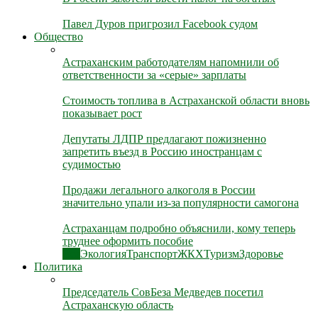
Павел Дуров пригрозил Facebook судом
Общество
Астраханским работодателям напомнили об
ответственности за «серые» зарплаты
Стоимость топлива в Астраханской области вновь
показывает рост
Депутаты ЛДПР предлагают пожизненно
запретить въезд в Россию иностранцам с
судимостью
Продажи легального алкоголя в России
значительно упали из-за популярности самогона
Астраханцам подробно объяснили, кому теперь
труднее оформить пособие
Все
Экология
Транспорт
ЖКХ
Туризм
Здоровье
Политика
Председатель СовБеза Медведев посетил
Астраханскую область