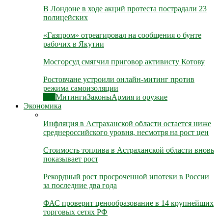
В Лондоне в ходе акций протеста пострадали 23
полицейских
«Газпром» отреагировал на сообщения о бунте
рабочих в Якутии
Мосгорсуд смягчил приговор активисту Котову
Ростовчане устроили онлайн-митинг против
режима самоизоляции
Все
Митинги
Законы
Армия и оружие
Экономика
Инфляция в Астраханской области остается ниже
среднероссийского уровня, несмотря на рост цен
Стоимость топлива в Астраханской области вновь
показывает рост
Рекордный рост просроченной ипотеки в России
за последние два года
ФАС проверит ценообразование в 14 крупнейших
торговых сетях РФ