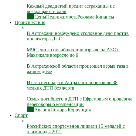
Каждый двадцатый кредит астраханцы не
возвращают в банк
Все
Цены
Недвижимость
Реклама
Финансы
Происшествия
В Астрахани возбуждено уголовное дело против
инспектора ДПС
МЧС: число погибших при взрыве на АЗС в
Махачкале возросло до 9
В Астраханской области произошёл взрыв газа в
жилом доме
Из-за снегопада в Астрахани произошло 38
мелких ДТП без жертв
Семья погибшего в ДТП с Ефремовым опровергла
переговоры о компенсации
Все
Аварии
Пожары
Коррупция
Спорт
Российских спортсменов лишили 15 медалей с
олимпиады 2012