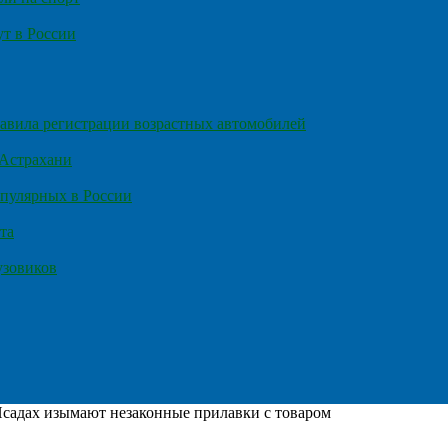
т в России
правила регистрации возрастных автомобилей
 Астрахани
пулярных в России
та
узовиков
садах изымают незаконные прилавки с товаром