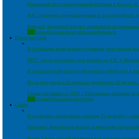
Рекордный рост просроченной ипотеки в России за 
ФАС проверит ценообразование в 14 крупнейших т
Каждый двадцатый кредит астраханцы не возвраща
Все
Цены
Недвижимость
Реклама
Финансы
Происшествия
В Астрахани возбуждено уголовное дело против и
МЧС: число погибших при взрыве на АЗС в Махачка
В Астраханской области произошёл взрыв газа в ж
Из-за снегопада в Астрахани произошло 38 мелких
Семья погибшего в ДТП с Ефремовым опровергла п
Все
Аварии
Пожары
Коррупция
Спорт
Российских спортсменов лишили 15 медалей с оли
Parimatch: Финляндия выйдет в финал без труда по
Более 3 млрд рублей букмекерские конторы потрати