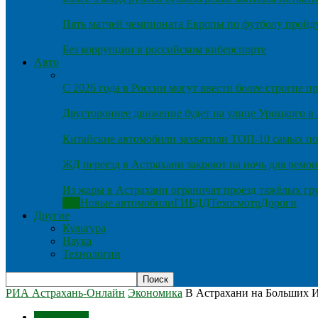
Пять матчей чемпионата Европы по футболу пройду
Без коррупции в российском киберспорте
Авто
С 2026 года в России могут ввести более строгие 
Двустороннее движение будет на улице Урицкого в
Китайские автомобили захватили ТОП-10 самых по
ЖД переезд в Астрахани закроют на ночь для ремон
Из жары в Астрахани ограничат проезд тяжёлых гр
Все
Новые автомобили
ГИБДД
Техосмотр
Дороги
Другие
Культура
Наука
Технологии
РИА Астрахань-Онлайн
Экономика
В Астрахани на Больших И
Экономика