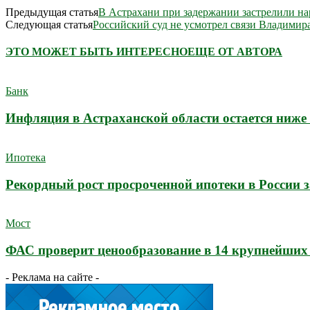
Предыдущая статья
В Астрахани при задержании застрелили на
Следующая статья
Российский суд не усмотрел связи Владими
ЭТО МОЖЕТ БЫТЬ ИНТЕРЕСНО
ЕЩЕ ОТ АВТОРА
Банк
Инфляция в Астраханской области остается ниже 
Ипотека
Рекордный рост просроченной ипотеки в России з
Мост
ФАС проверит ценообразование в 14 крупнейших
- Реклама на сайте -