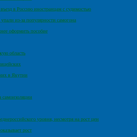
въезд в Россию иностранцам с судимостью
 упали из-за популярности самогона
днее оформить пособие
кую область
олицейских
чих в Якутии
а самоизоляции
еднероссийского уровня, несмотря на рост цен
оказывает рост