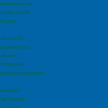
последние два года
орговых сетях РФ
ют в банк
нспектора ДПС
ле возросло до 9
илом доме
 ДТП без жертв
ереговоры о компенсации
мпиады 2012
бедив Словакию
ли на спорт