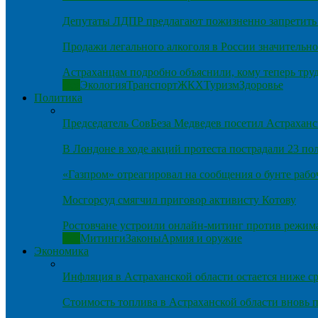
Депутаты ЛДПР предлагают пожизненно запретить 
Продажи легального алкоголя в России значительно
Астраханцам подробно объяснили, кому теперь тру
Все
Экология
Транспорт
ЖКХ
Туризм
Здоровье
Политика
Председатель СовБеза Медведев посетил Астраханс
В Лондоне в ходе акций протеста пострадали 23 п
«Газпром» отреагировал на сообщения о бунте рабо
Мосгорсуд смягчил приговор активисту Котову
Ростовчане устроили онлайн-митинг против режим
Все
Митинги
Законы
Армия и оружие
Экономика
Инфляция в Астраханской области остается ниже ср
Стоимость топлива в Астраханской области вновь п