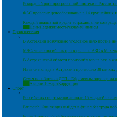
Рекордный рост просроченной ипотеки в России за 
ФАС проверит ценообразование в 14 крупнейших т
Каждый двадцатый кредит астраханцы не возвраща
Все
Цены
Недвижимость
Реклама
Финансы
Происшествия
В Астрахани возбуждено уголовное дело против и
МЧС: число погибших при взрыве на АЗС в Махачка
В Астраханской области произошёл взрыв газа в ж
Из-за снегопада в Астрахани произошло 38 мелких
Семья погибшего в ДТП с Ефремовым опровергла п
Все
Аварии
Пожары
Коррупция
Спорт
Российских спортсменов лишили 15 медалей с оли
Parimatch: Финляндия выйдет в финал без труда по
Более 3 млрд рублей букмекерские конторы потрати