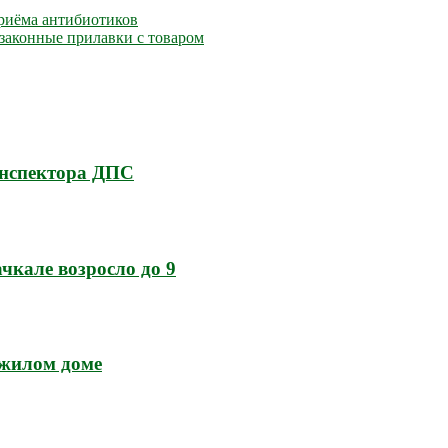
риёма антибиотиков
законные прилавки с товаром
инспектора ДПС
кале возросло до 9
 жилом доме