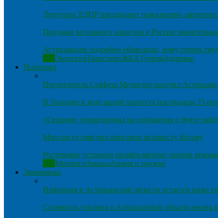
Депутаты ЛДПР предлагают пожизненно запретить 
Продажи легального алкоголя в России значительно
Астраханцам подробно объяснили, кому теперь тру
Все
Экология
Транспорт
ЖКХ
Туризм
Здоровье
Политика
Председатель СовБеза Медведев посетил Астраханс
В Лондоне в ходе акций протеста пострадали 23 п
«Газпром» отреагировал на сообщения о бунте рабо
Мосгорсуд смягчил приговор активисту Котову
Ростовчане устроили онлайн-митинг против режим
Все
Митинги
Законы
Армия и оружие
Экономика
Инфляция в Астраханской области остается ниже ср
Стоимость топлива в Астраханской области вновь п