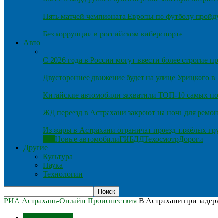
Пять матчей чемпионата Европы по футболу пройду
Без коррупции в российском киберспорте
Авто
С 2026 года в России могут ввести более строгие 
Двустороннее движение будет на улице Урицкого в
Китайские автомобили захватили ТОП-10 самых по
ЖД переезд в Астрахани закроют на ночь для ремон
Из жары в Астрахани ограничат проезд тяжёлых гр
Все
Новые автомобили
ГИБДД
Техосмотр
Дороги
Другие
Культура
Наука
Технологии
РИА Астрахань-Онлайн
Происшествия
В Астрахани при задер
Происшествия