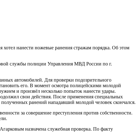
 хотел нанести ножевые ранения стражам порядка. Об этом
товой службы полиции Управления МВД России по г.
ванных автомобилей. Для проверки подозрительного
тановить его. В момент осмотра полицейскими молодой
ружием и произвёл несколько попыток нанести удары.
родолжил свои действия. После применения специальных
т полученных ранений нападавший молодой человек скончался.
твенности за совершение преступления против собственности.
ели.
Агарковым назначена служебная проверка. По факту