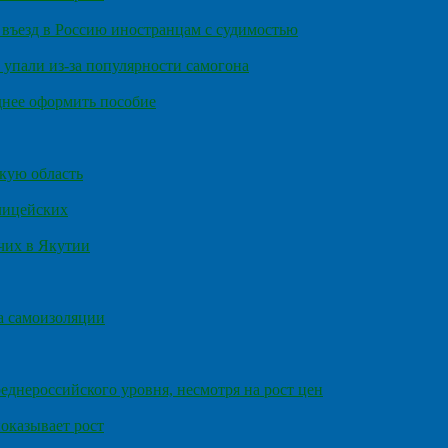
въезд в Россию иностранцам с судимостью
 упали из-за популярности самогона
днее оформить пособие
кую область
олицейских
чих в Якутии
а самоизоляции
еднероссийского уровня, несмотря на рост цен
оказывает рост