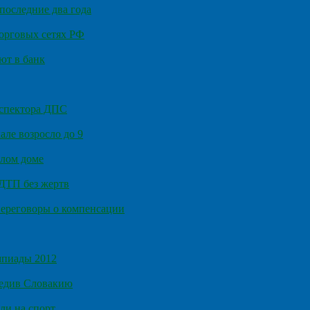
последние два года
орговых сетях РФ
ют в банк
нспектора ДПС
ле возросло до 9
илом доме
 ДТП без жертв
ереговоры о компенсации
мпиады 2012
бедив Словакию
ли на спорт