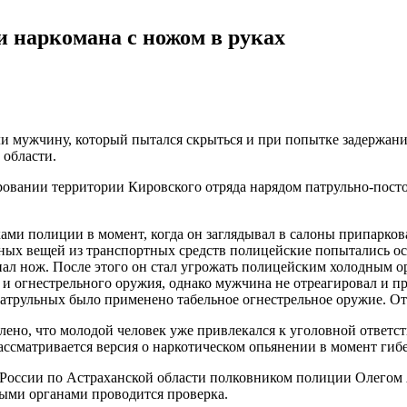
и наркомана с ножом в руках
и мужчину, который пытался скрыться и при попытке задержания
области.
ровании территории Кировского отряда нарядом патрульно-пос
ами полиции в момент, когда он заглядывал в салоны припарко
ных вещей из транспортных средств полицейские попытались ос
ыпал нож. После этого он стал угрожать полицейским холодным о
и огнестрельного оружия, однако мужчина не отреагировал и п
патрульных было применено табельное огнестрельное оружие. О
лено, что молодой человек уже привлекался к уголовной ответс
ссматривается версия о наркотическом опьянении в момент гиб
России по Астраханской области полковником полиции Олегом 
ными органами проводится проверка.