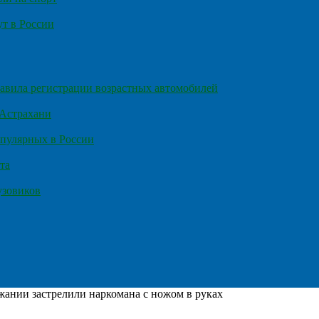
т в России
правила регистрации возрастных автомобилей
 Астрахани
пулярных в России
та
узовиков
жании застрелили наркомана с ножом в руках