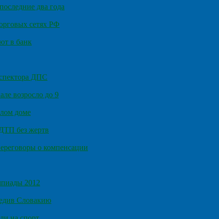
последние два года
орговых сетях РФ
ют в банк
нспектора ДПС
ле возросло до 9
илом доме
 ДТП без жертв
ереговоры о компенсации
мпиады 2012
бедив Словакию
ли на спорт