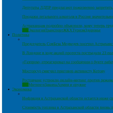
Депутаты ЛДПР предлагают пожизненно запретить 
Продажи легального алкоголя в России значительно
Астраханцам подробно объяснили, кому теперь тру
Все
Экология
Транспорт
ЖКХ
Туризм
Здоровье
Политика
Председатель СовБеза Медведев посетил Астраханс
В Лондоне в ходе акций протеста пострадали 23 п
«Газпром» отреагировал на сообщения о бунте рабо
Мосгорсуд смягчил приговор активисту Котову
Ростовчане устроили онлайн-митинг против режим
Все
Митинги
Законы
Армия и оружие
Экономика
Инфляция в Астраханской области остается ниже ср
Стоимость топлива в Астраханской области вновь п