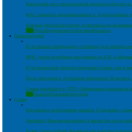
Рекордный рост просроченной ипотеки в России за 
ФАС проверит ценообразование в 14 крупнейших т
Каждый двадцатый кредит астраханцы не возвраща
Все
Цены
Недвижимость
Реклама
Финансы
Происшествия
В Астрахани возбуждено уголовное дело против и
МЧС: число погибших при взрыве на АЗС в Махачка
В Астраханской области произошёл взрыв газа в ж
Из-за снегопада в Астрахани произошло 38 мелких
Семья погибшего в ДТП с Ефремовым опровергла п
Все
Аварии
Пожары
Коррупция
Спорт
Российских спортсменов лишили 15 медалей с оли
Parimatch: Финляндия выйдет в финал без труда по
Более 3 млрд рублей букмекерские конторы потрати