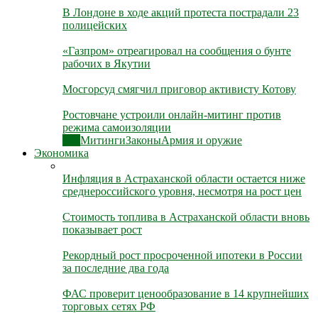
В Лондоне в ходе акций протеста пострадали 23
полицейских
«Газпром» отреагировал на сообщения о бунте
рабочих в Якутии
Мосгорсуд смягчил приговор активисту Котову
Ростовчане устроили онлайн-митинг против
режима самоизоляции
Все
Митинги
Законы
Армия и оружие
Экономика
Инфляция в Астраханской области остается ниже
среднероссийского уровня, несмотря на рост цен
Стоимость топлива в Астраханской области вновь
показывает рост
Рекордный рост просроченной ипотеки в России
за последние два года
ФАС проверит ценообразование в 14 крупнейших
торговых сетях РФ