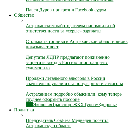
Павел Дуров пригрозил Facebook судом
Общество
Астраханским работодателям напомнили об
ответственности за «серые» зарплаты
Стоимость топлива в Астраханской области вновь
показывает рост
Депутаты ЛДПР предлагают пожизненно
запретить въезд в Россию иностранцам с
судимостью
Продажи легального алкоголя в России
значительно упали из-за популярности самогона
Астраханцам подробно объяснили, кому теперь
труднее оформить пособие
Все
Экология
Транспорт
ЖКХ
Туризм
Здоровье
Политика
Председатель СовБеза Медведев посетил
Астраханскую область