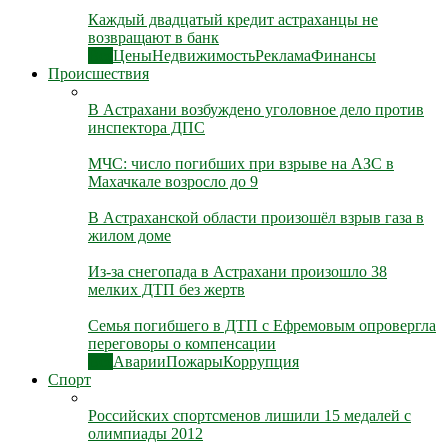
Каждый двадцатый кредит астраханцы не
возвращают в банк
Все
Цены
Недвижимость
Реклама
Финансы
Происшествия
В Астрахани возбуждено уголовное дело против
инспектора ДПС
МЧС: число погибших при взрыве на АЗС в
Махачкале возросло до 9
В Астраханской области произошёл взрыв газа в
жилом доме
Из-за снегопада в Астрахани произошло 38
мелких ДТП без жертв
Семья погибшего в ДТП с Ефремовым опровергла
переговоры о компенсации
Все
Аварии
Пожары
Коррупция
Спорт
Российских спортсменов лишили 15 медалей с
олимпиады 2012