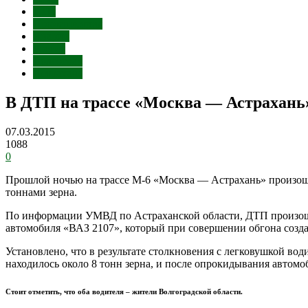
ДТП
Происшествия
Аварии
Россия
Волгоград
Астрахань
В ДТП на трассе «Москва — Астрахань
07.03.2015
1088
0
Прошлой ночью на трассе М-6 «Москва — Астрахань» произошл
тоннами зерна.
По информации УМВД по Астраханской области, ДТП произошл
автомобиля «ВАЗ 2107», который при совершении обгона созд
Установлено, что в результате столкновения с легковушкой во
находилось около 8 тонн зерна, и после опрокидывания автомо
Стоит отметить, что оба водителя – жители Волгоградской области.