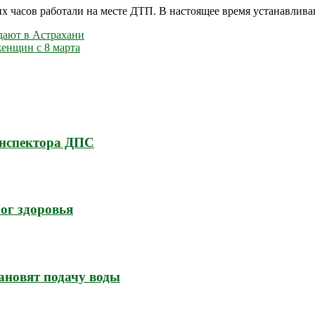
часов работали на месте ДТП. В настоящее время устанавливаю
дают в Астрахани
енщин с 8 марта
инспектора ДПС
ог здоровья
ановят подачу воды