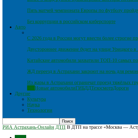
Пять матчей чемпионата Европы по футболу пройду
Без коррупции в российском киберспорте
Авто
С 2026 года в России могут ввести более строгие 
Двустороннее движение будет на улице Урицкого в
Китайские автомобили захватили ТОП-10 самых по
ЖД переезд в Астрахани закроют на ночь для ремон
Из жары в Астрахани ограничат проезд тяжёлых гр
Все
Новые автомобили
ГИБДД
Техосмотр
Дороги
Другие
Культура
Наука
Технологии
РИА Астрахань-Онлайн
ДТП
В ДТП на трассе «Москва — Аст
Темы