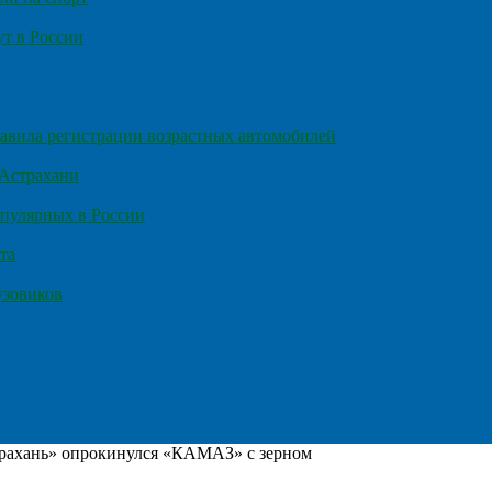
т в России
правила регистрации возрастных автомобилей
 Астрахани
пулярных в России
та
узовиков
рахань» опрокинулся «КАМАЗ» с зерном