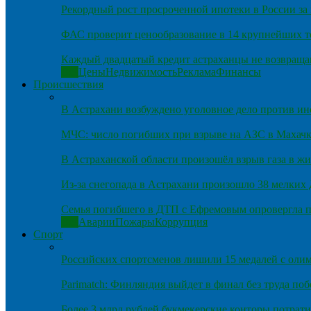
Рекордный рост просроченной ипотеки в России за 
ФАС проверит ценообразование в 14 крупнейших т
Каждый двадцатый кредит астраханцы не возвраща
Все
Цены
Недвижимость
Реклама
Финансы
Происшествия
В Астрахани возбуждено уголовное дело против и
МЧС: число погибших при взрыве на АЗС в Махачка
В Астраханской области произошёл взрыв газа в ж
Из-за снегопада в Астрахани произошло 38 мелких
Семья погибшего в ДТП с Ефремовым опровергла п
Все
Аварии
Пожары
Коррупция
Спорт
Российских спортсменов лишили 15 медалей с оли
Parimatch: Финляндия выйдет в финал без труда по
Более 3 млрд рублей букмекерские конторы потрати