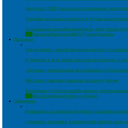
Депутаты ЛДПР предлагают пожизненно запретить 
Продажи легального алкоголя в России значительно
Астраханцам подробно объяснили, кому теперь тру
Все
Экология
Транспорт
ЖКХ
Туризм
Здоровье
Политика
Председатель СовБеза Медведев посетил Астраханс
В Лондоне в ходе акций протеста пострадали 23 п
«Газпром» отреагировал на сообщения о бунте рабо
Мосгорсуд смягчил приговор активисту Котову
Ростовчане устроили онлайн-митинг против режим
Все
Митинги
Законы
Армия и оружие
Экономика
Инфляция в Астраханской области остается ниже ср
Стоимость топлива в Астраханской области вновь п