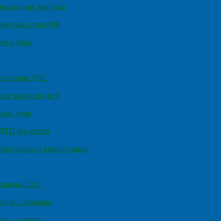
последние два года
орговых сетях РФ
ют в банк
нспектора ДПС
ле возросло до 9
илом доме
 ДТП без жертв
ереговоры о компенсации
мпиады 2012
бедив Словакию
ли на спорт