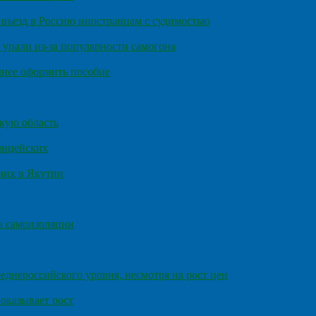
въезд в Россию иностранцам с судимостью
 упали из-за популярности самогона
днее оформить пособие
кую область
олицейских
чих в Якутии
а самоизоляции
еднероссийского уровня, несмотря на рост цен
оказывает рост