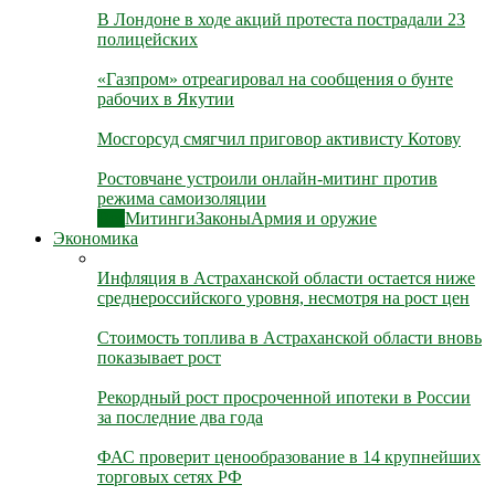
В Лондоне в ходе акций протеста пострадали 23
полицейских
«Газпром» отреагировал на сообщения о бунте
рабочих в Якутии
Мосгорсуд смягчил приговор активисту Котову
Ростовчане устроили онлайн-митинг против
режима самоизоляции
Все
Митинги
Законы
Армия и оружие
Экономика
Инфляция в Астраханской области остается ниже
среднероссийского уровня, несмотря на рост цен
Стоимость топлива в Астраханской области вновь
показывает рост
Рекордный рост просроченной ипотеки в России
за последние два года
ФАС проверит ценообразование в 14 крупнейших
торговых сетях РФ