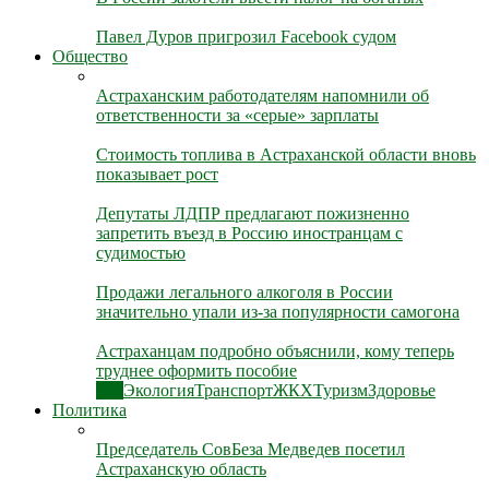
Павел Дуров пригрозил Facebook судом
Общество
Астраханским работодателям напомнили об
ответственности за «серые» зарплаты
Стоимость топлива в Астраханской области вновь
показывает рост
Депутаты ЛДПР предлагают пожизненно
запретить въезд в Россию иностранцам с
судимостью
Продажи легального алкоголя в России
значительно упали из-за популярности самогона
Астраханцам подробно объяснили, кому теперь
труднее оформить пособие
Все
Экология
Транспорт
ЖКХ
Туризм
Здоровье
Политика
Председатель СовБеза Медведев посетил
Астраханскую область