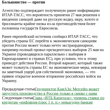
Большинство — против
Агентство подтверждает полученную ранее информацию
ИТАР-ТАСС, что вероятность принятия 27 мая решения о
введении санкций даже на русскую водку, икру, золото и
бриллианты крайне низка из-за противодействия более
половины государств Евросоюза.
Ранее европейский источник сообщил ИТАР-ТАСС, что
убедить страны ЕС перейти к экономическим санкциям
против России может только нечто экстраординарное,
например полный провал президентских выборов 25 мая на
Украине (проводящихся параллельно с выборам в
Европарламент в странах ЕС), при условии, что к этому
приведут действия России. Второй вариант, который также
может толкнуть страны ЕС на экономические меры, невзирая
на заметный ущерб для собственной экономики, — это
прямое открытое военное вторжение российских войск на
Украину.
Предыдущая статья
Гендиректор КамАЗа: Mercedes может
запустить производство в России только в связке с нами
Следующая статья
Глава «ВТБ Капитала»: уровень ставки по
кредитам «инфляция плюс 1 п. п.» невыгоден банкам