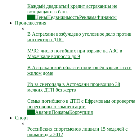
Каждый двадцатый кредит астраханцы не
возвращают в банк
Все
Цены
Недвижимость
Реклама
Финансы
Происшествия
В Астрахани возбуждено уголовное дело против
инспектора ДПС
МЧС: число погибших при взрыве на АЗС в
Махачкале возросло до 9
В Астраханской области произошёл взрыв газа в
жилом доме
Из-за снегопада в Астрахани произошло 38
мелких ДТП без жертв
Семья погибшего в ДТП с Ефремовым опровергла
переговоры о компенсации
Все
Аварии
Пожары
Коррупция
Спорт
Российских спортсменов лишили 15 медалей с
олимпиады 2012