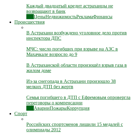
Каждый двадцатый кредит астраханцы не
возвращают в банк
Все
Цены
Недвижимость
Реклама
Финансы
Происшествия
В Астрахани возбуждено уголовное дело против
инспектора ДПС
МЧС: число погибших при взрыве на АЗС в
Махачкале возросло до 9
В Астраханской области произошёл взрыв газа в
жилом доме
Из-за снегопада в Астрахани произошло 38
мелких ДТП без жертв
Семья погибшего в ДТП с Ефремовым опровергла
переговоры о компенсации
Все
Аварии
Пожары
Коррупция
Спорт
Российских спортсменов лишили 15 медалей с
олимпиады 2012