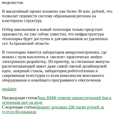
моделистов.
В масштабный проект вложено уже более 30 млн. рублей, что
позволит перевести систему образования региона на
кластерную структуру.
Отбор школьников в новый технопарк только предстоит
произвести, но уже сейчас известно, что инфраструктура
технопарка будет доступна и для школьников из удаленных
сел Астраханской области.
В технопарке имеется лаборатория микроэлектроники, где
можно с нуля воплотить в «железе» практически любую
электронную разработку, 3D-принтер, за считанные минуты
распечатывающий макет даже самой смелой дизайнерской
идеи, лазерный станок, лаборатория робототехники и
современная телестудия со всем комплексом монтажного
оборудования и новейшего программного обеспечения.
modalert
Предыдущая статья
День ВМФ отметят реконструкцией боя и
огненным шоу на воде
Следующая статья
Абонент задолжал 200 тысяч рублей за
услуги Водоканала