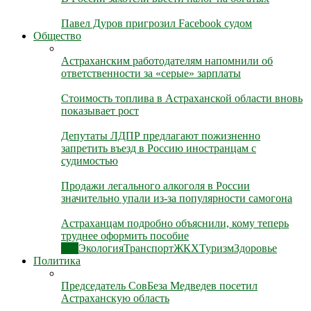
Павел Дуров пригрозил Facebook судом
Общество
Астраханским работодателям напомнили об
ответственности за «серые» зарплаты
Стоимость топлива в Астраханской области вновь
показывает рост
Депутаты ЛДПР предлагают пожизненно
запретить въезд в Россию иностранцам с
судимостью
Продажи легального алкоголя в России
значительно упали из-за популярности самогона
Астраханцам подробно объяснили, кому теперь
труднее оформить пособие
Все
Экология
Транспорт
ЖКХ
Туризм
Здоровье
Политика
Председатель СовБеза Медведев посетил
Астраханскую область