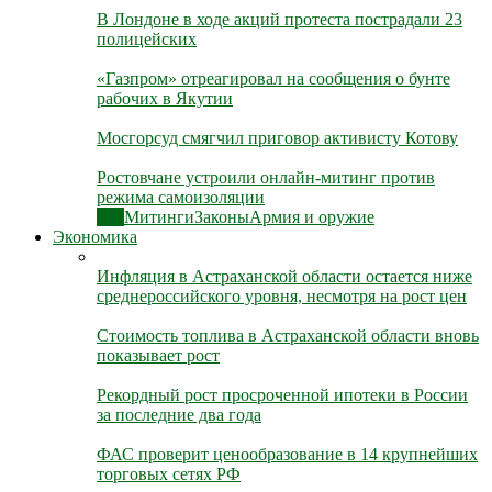
В Лондоне в ходе акций протеста пострадали 23
полицейских
«Газпром» отреагировал на сообщения о бунте
рабочих в Якутии
Мосгорсуд смягчил приговор активисту Котову
Ростовчане устроили онлайн-митинг против
режима самоизоляции
Все
Митинги
Законы
Армия и оружие
Экономика
Инфляция в Астраханской области остается ниже
среднероссийского уровня, несмотря на рост цен
Стоимость топлива в Астраханской области вновь
показывает рост
Рекордный рост просроченной ипотеки в России
за последние два года
ФАС проверит ценообразование в 14 крупнейших
торговых сетях РФ