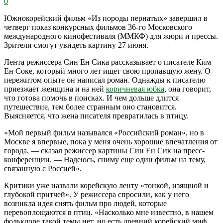
0
Южнокорейский фильм «Из породы пернатых» завершил в
четверг показ конкурсных фильмов 36-го Московского
международного кинофестиваля (ММКФ) для жюри и прессы.
Зрители смогут увидеть картину 27 июня.
Лента режиссера Син Ен Сика рассказывает о писателе Ким
Ен Соке, который много лет ищет свою пропавшую жену. О
пережитом опыте он написал роман. Однажды к писателю
приезжает женщина и на ней
коричневая юбка
, она говорит,
что готова помочь в поисках. И чем дольше длится
путешествие, тем более странным оно становится.
Выясняется, что жена писателя превратилась в птицу.
«Мой первый фильм назывался «Российский роман», но в
Москве я впервые, пока у меня очень хорошие впечатления от
города, — сказал режиссер картины Син Ен Сик на пресс-
конференции. — Надеюсь, сниму еще один фильм на тему,
связанную с Россией».
Критики уже назвали корейскую ленту «тонкой, изящной и
глубокой притчей». У режиссера спросили, как у него
возникла идея снять фильм про людей, которые
перевоплощаются в птиц. «Насколько мне известно, в нашем
фольклоре такой темы нет, но есть древний корейский миф,