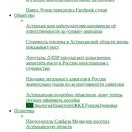
Павел Дуров пригрозил Facebook судом
Общество
Астраханским работодателям напомнили об
ответственности за «серые» зарплаты
Стоимость топлива в Астраханской области вновь
показывает рост
Депутаты ЛДПР предлагают пожизненно
запретить въезд в Россию иностранцам с
судимостью
Продажи легального алкоголя в России
значительно упали из-за популярности самогона
Астраханцам подробно объяснили, кому теперь
труднее оформить пособие
Все
Экология
Транспорт
ЖКХ
Туризм
Здоровье
Политика
Председатель СовБеза Медведев посетил
Астраханскую область