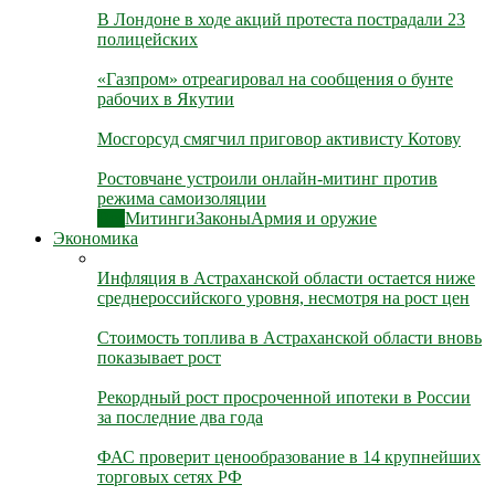
В Лондоне в ходе акций протеста пострадали 23
полицейских
«Газпром» отреагировал на сообщения о бунте
рабочих в Якутии
Мосгорсуд смягчил приговор активисту Котову
Ростовчане устроили онлайн-митинг против
режима самоизоляции
Все
Митинги
Законы
Армия и оружие
Экономика
Инфляция в Астраханской области остается ниже
среднероссийского уровня, несмотря на рост цен
Стоимость топлива в Астраханской области вновь
показывает рост
Рекордный рост просроченной ипотеки в России
за последние два года
ФАС проверит ценообразование в 14 крупнейших
торговых сетях РФ