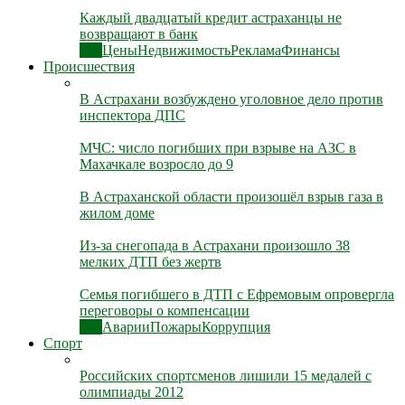
Каждый двадцатый кредит астраханцы не
возвращают в банк
Все
Цены
Недвижимость
Реклама
Финансы
Происшествия
В Астрахани возбуждено уголовное дело против
инспектора ДПС
МЧС: число погибших при взрыве на АЗС в
Махачкале возросло до 9
В Астраханской области произошёл взрыв газа в
жилом доме
Из-за снегопада в Астрахани произошло 38
мелких ДТП без жертв
Семья погибшего в ДТП с Ефремовым опровергла
переговоры о компенсации
Все
Аварии
Пожары
Коррупция
Спорт
Российских спортсменов лишили 15 медалей с
олимпиады 2012