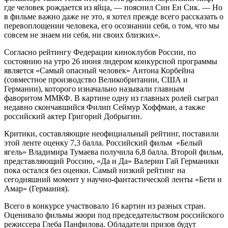
где человек рождается из яйца, — пояснил Син Ен Сик. — Но
в фильме важно даже не это, я хотел прежде всего рассказать о
перевоплощении человека, его осознании себя, о том, что мы
совсем не знаем ни себя, ни своих близких».
Согласно рейтингу Федерации киноклубов России, по
состоянию на утро 26 июня лидером конкурсной программы
является «Самый опасный человек» Антона Корбейна
(совместное производство Великобритании, США и
Германии), которого изначально называли главным
фаворитом ММКФ. В картине одну из главных ролей сыграл
недавно скончавшийся Филип Сеймур Хоффман, а также
российский актер Григорий Добрыгин.
Критики, составляющие неофициальный рейтинг, поставили
этой ленте оценку 7,3 балла. Российский фильм «Белый
ягель» Владимира Тумаева получила 6,8 балла. Второй фильм,
представляющий Россию, «Да и Да» Валерии Гай Германики
пока остался без оценки. Самый низкий рейтинг на
сегодняшний момент у научно-фантастической ленты «Бети и
Амар» (Германия).
Всего в конкурсе участвовало 16 картин из разных стран.
Оценивало фильмы жюри под председательством российского
режиссера Глеба Панфилова. Обладатели призов будут