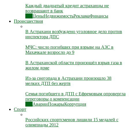
Каждый двадцатый кредит астраханцы не
возвращают в банк
Все
Цены
Недвижимость
Реклама
Финансы
Происшествия
В Астрахани возбуждено уголовное дело против
инспектора ДПС
МЧС: число погибших при взрыве на АЗС в
Махачкале возросло до 9
В Астраханской области произошёл взрыв газа в
жилом доме
Из-за снегопада в Астрахани произошло 38
мелких ДТП без жертв
Семья погибшего в ДТП с Ефремовым опровергла
переговоры о компенсации
Все
Аварии
Пожары
Коррупция
Спорт
Российских спортсменов лишили 15 медалей с
олимпиады 2012