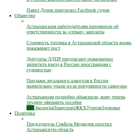
Павел Дуров пригрозил Facebook судом
Общество
Астраханским работодателям напомнили об
ответственности за «серые» зарплаты
Стоимость топлива в Астраханской области вновь
показывает рост
Депутаты ЛДПР предлагают пожизненно
запретить въезд в Россию иностранцам с
судимостью
Продажи легального алкоголя в России
значительно упали из-за популярности самогона
Астраханцам подробно объяснили, кому теперь
труднее оформить пособие
Все
Экология
Транспорт
ЖКХ
Туризм
Здоровье
Политика
Председатель СовБеза Медведев посетил
Астраханскую область