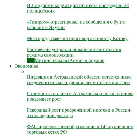
В Лондоне в ходе акций протеста пострадали 23
полицейских
«Газпром» отреагировал на сообщения о бунте
рабочих в Якутии
Мосгорсуд смягчил приговор активисту Котову
Ростовчане устроили онлайн-митинг против
режима самоизоляции
Все
Митинги
Законы
Армия и оружие
Экономика
Инфляция в Астраханской области остается ниже
среднероссийского уровня, несмотря на рост цен
Стоимость топлива в Астраханской области вновь
показывает рост
Рекордный рост просроченной ипотеки в России
за последние два года
ФАС проверит ценообразование в 14 крупнейших
торговых сетях РФ