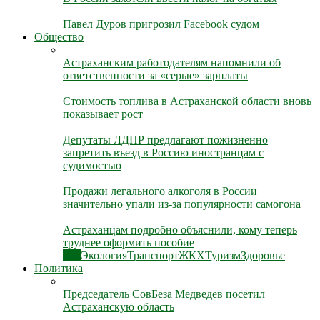
Павел Дуров пригрозил Facebook судом
Общество
Астраханским работодателям напомнили об
ответственности за «серые» зарплаты
Стоимость топлива в Астраханской области вновь
показывает рост
Депутаты ЛДПР предлагают пожизненно
запретить въезд в Россию иностранцам с
судимостью
Продажи легального алкоголя в России
значительно упали из-за популярности самогона
Астраханцам подробно объяснили, кому теперь
труднее оформить пособие
Все
Экология
Транспорт
ЖКХ
Туризм
Здоровье
Политика
Председатель СовБеза Медведев посетил
Астраханскую область