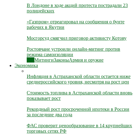
В Лондоне в ходе акций протеста пострадали 23
полицейских
«Газпром» отреагировал на сообщения о бунте
рабочих в Якутии
Мосгорсуд смягчил приговор активисту Котову
Ростовчане устроили онлайн-митинг против
режима самоизоляции
Все
Митинги
Законы
Армия и оружие
Экономика
Инфляция в Астраханской области остается ниже
среднероссийского уровня, несмотря на рост цен
Стоимость топлива в Астраханской области вновь
показывает рост
Рекордный рост просроченной ипотеки в России
за последние два года
ФАС проверит ценообразование в 14 крупнейших
торговых сетях РФ