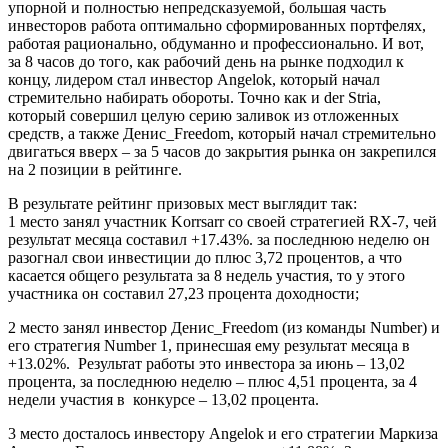
упорной и полностью непредсказуемой, большая часть
инвесторов работа оптимально сформированных портфелях,
работая рационально, обдуманно и профессионально. И вот,
за 8 часов до того, как рабочий день на рынке подходил к
концу, лидером стал инвестор Angelok, который начал
стремительно набирать обороты. Точно как и der Stria,
который совершил целую серию заливок из отложенных
средств, а также Денис_Freedom, который начал стремительно
двигаться вверх – за 5 часов до закрытия рынка он закрепился
на 2 позиции в рейтинге.
В результате рейтинг призовых мест выглядит так:
1 место занял участник Korrsarr со своей стратегией RX-7, чей
результат месяца составил +17.43%. за последнюю неделю он
разогнал свои инвестиции до плюс 3,72 процентов, а что
касается общего результата за 8 недель участия, то у этого
участника он составил 27,23 процента доходности;
2 место занял инвестор Денис_Freedom (из команды Number) и
его стратегия Number 1, принесшая ему результат месяца в
+13.02%. Результат работы это инвестора за июнь – 13,02
процента, за последнюю неделю – плюс 4,51 процента, за 4
недели участия в конкурсе – 13,02 процента.
3 место досталось инвестору Angelok и его стратегии Маркиза