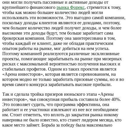
они могли получать пассивные и активные доходы от
крупнейшего финансового
рынка Форекс
, стремится к тому,
чтобы как можно большее количество людей могли
использовать эти возможности. Это выгодно самой компании,
поскольку доходы клиентов являются ее доходами, поэтому,
чем большее количество людей получит доходы, и чем более
высокими эти доходы будут, тем больше заработает сама
брокерская компания. Поэтому она заинтересована в том,
чтобы каждый ее клиент, даже не обладая практическим
опытом работы на рынке, мог добиться на нем успеха.
Поэтому компанией реализуются различные эксклюзивные
проекты, помогающие зарабатывать на рынке при мизерных
рисках с максимальной вероятностью получения высоких и
стабильных профитов. Одним из таких проектов является
«Арена инвесторов», которая является соревнованием, на
котором модно не только заработать призовые суммы, но и во
время самого конкурса зарабатывать высокие прибыли.
Так и сделала тройка призеров июньского этапа «Арены
инвесторов», чья совокупная прибыль составила более 40%.
Это позволяет судить, что программа эффективна, она
работает и ее участники извлекают из нее все необходимое
им. Стоит отметить, что вплоть до закрытия рынка никому
наверняка не было известно, кто станет лидером месяца, кто
какое место займет. Борьба за победу была максимально