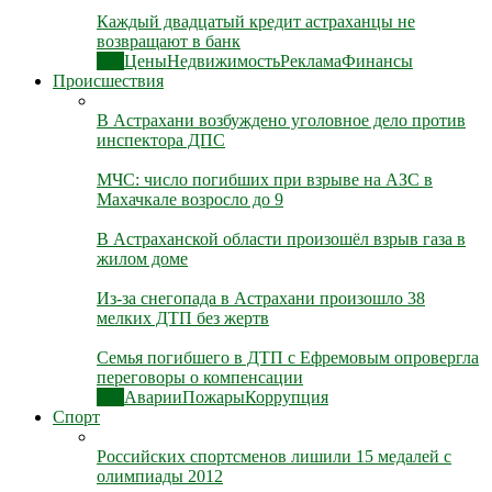
Каждый двадцатый кредит астраханцы не
возвращают в банк
Все
Цены
Недвижимость
Реклама
Финансы
Происшествия
В Астрахани возбуждено уголовное дело против
инспектора ДПС
МЧС: число погибших при взрыве на АЗС в
Махачкале возросло до 9
В Астраханской области произошёл взрыв газа в
жилом доме
Из-за снегопада в Астрахани произошло 38
мелких ДТП без жертв
Семья погибшего в ДТП с Ефремовым опровергла
переговоры о компенсации
Все
Аварии
Пожары
Коррупция
Спорт
Российских спортсменов лишили 15 медалей с
олимпиады 2012