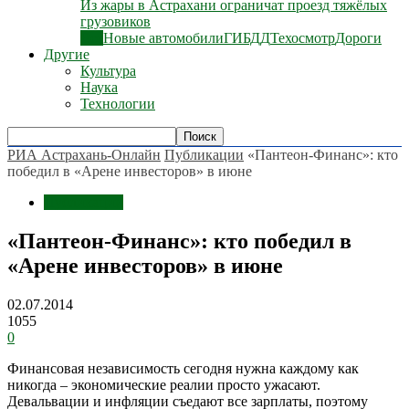
Из жары в Астрахани ограничат проезд тяжёлых
грузовиков
Все
Новые автомобили
ГИБДД
Техосмотр
Дороги
Другие
Культура
Наука
Технологии
РИА Астрахань-Онлайн
Публикации
«Пантеон-Финанс»: кто
победил в «Арене инвесторов» в июне
Публикации
«Пантеон-Финанс»: кто победил в
«Арене инвесторов» в июне
02.07.2014
1055
0
Финансовая независимость сегодня нужна каждому как
никогда – экономические реалии просто ужасают.
Девальвации и инфляции съедают все зарплаты, поэтому