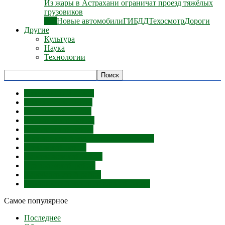
Из жары в Астрахани ограничат проезд тяжёлых
грузовиков
Все
Новые автомобили
ГИБДД
Техосмотр
Дороги
Другие
Культура
Наука
Технологии
Ахтубинский район
Володарский район
Енотаевский район
Икрянинский район
Камызякский район
Красноярский муниципальный округ
Лиманский район
Наримановский район
Приволжский район
Харабалинский район
Черноярский муниципальный округ
Самое популярное
Последнее