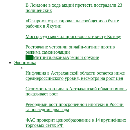
В Лондоне в ходе акций протеста пострадали 23
полицейских
«Газпром» отреагировал на сообщения о бунте
рабочих в Якутии
Мосгорсуд смягчил приговор активисту Котову
Ростовчане устроили онлайн-митинг против
режима самоизоляции
Все
Митинги
Законы
Армия и оружие
Экономика
Инфляция в Астраханской области остается ниже
среднероссийского уровня, несмотря на рост цен
Стоимость топлива в Астраханской области вновь
показывает рост
Рекордный рост просроченной ипотеки в России
за последние два года
ФАС проверит ценообразование в 14 крупнейших
торговых сетях РФ