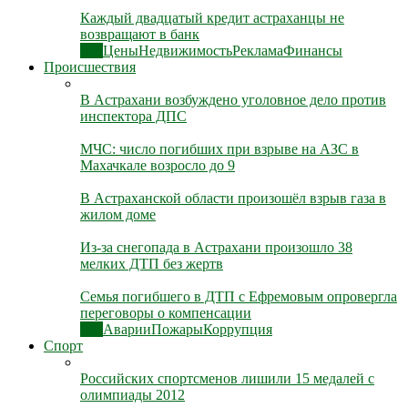
Каждый двадцатый кредит астраханцы не
возвращают в банк
Все
Цены
Недвижимость
Реклама
Финансы
Происшествия
В Астрахани возбуждено уголовное дело против
инспектора ДПС
МЧС: число погибших при взрыве на АЗС в
Махачкале возросло до 9
В Астраханской области произошёл взрыв газа в
жилом доме
Из-за снегопада в Астрахани произошло 38
мелких ДТП без жертв
Семья погибшего в ДТП с Ефремовым опровергла
переговоры о компенсации
Все
Аварии
Пожары
Коррупция
Спорт
Российских спортсменов лишили 15 медалей с
олимпиады 2012