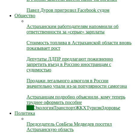
Павел Дуров пригрозил Facebook судом
Общество
Астраханским работодателям напомнили об
ответственности за «серые» зарплаты
Стоимость топлива в Астраханской области вновь
показывает рост
Депутаты ЛДПР предлагают пожизненно
запретить въезд в Россию иностранцам с
судимостью
Продажи легального алкоголя в России
значительно упали из-за популярности самогона
Астраханцам подробно объяснили, кому теперь
труднее оформить пособие
Все
Экология
Транспорт
ЖКХ
Туризм
Здоровье
Политика
Председатель СовБеза Медведев посетил
Астраханскую область